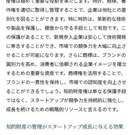
産権は極めて重要な役割を果たします。特許、商標、著
知的財産権の取得がもたらす長期的な影響
作権を適切に取得し管理することで、企業は他社との差
スタートアップの成功を左右する知的財産
別化を図ることができます。特に特許は、革新的な技術
権の選択
や製品を保護し、模倣から守る手段として有効です。こ
知的財産権を活用した独自の価値創造と企業成
の保護があることで、新規参入企業は安心して技術開発
長の秘訣
に専念することができ、市場での競争力を大幅に向上さ
独自の価値を生み出す知的財産の活用法
せることが可能になります。さらに商標は、ブランドの
企業成長を支える知的財産戦略
識別力を高め、消費者に信頼される企業イメージを確立
価値創造のための知的財産権の最適化
するための重要な資産です。商標権を活用することで、
知的財産がもたらすイノベーションの促進
ブランドの一貫性を保持し、市場での認知度を向上させ
市場価値を向上させる知的財産の活用
ることができるでしょう。知的財産権は単なる保護手段
ではなく、スタートアップが競争力を持続的に強化し、
知的財産の活用で企業成長を加速
成長を続けるための戦略的リソースと言えるのです。
市場での成功に不可欠な知的財産権の管理と保
護戦略
知的財産の管理がスタートアップ成長に与える効果
知的財産権の効果的な管理方法