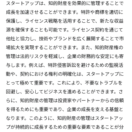
スタートアップは、知的財産を効果的に管理することで
市場で成功するための知的財産の保護戦略
成長を加速させることができます。特許や商標を適切に
知的財産権管理がもたらす競争力向上
保護し、ライセンス戦略を活用することで、新たな収益
知的財産の保護が市場での成功を支える
源を確保することも可能です。ライセンス契約を通じて
知的財産権の管理がもたらすリスク回避効
他社と協力し、技術やブランドを広く展開することで市
果
場拡大を実現することができます。また、知的財産権の
長期的な成功に向けた知的財産権の戦略的
管理は法的リスクを軽減し、企業の財務的な安定にも寄
利用
与します。例えば、特許侵害訴訟を避けるための監視活
ブランド価値を高める知的財産権の役割とスタ
動や、契約における権利の明確化は、スタートアップに
ートアップの活用事例
とって極めて重要です。これにより、不要なトラブルを
回避し、安心してビジネスを進めることができます。さ
ブランド価値向上のための知的財産権の役
らに、知的財産の管理は投資家やパートナーからの信頼
割
を得るためにも重要であり、企業の成長を支える基盤と
スタートアップによる知的財産権の革新的
なります。このように、知的財産の管理はスタートアッ
な活用事例
プが持続的に成長するための重要な要素であることが分
ブランド強化に寄与する商標権の活用