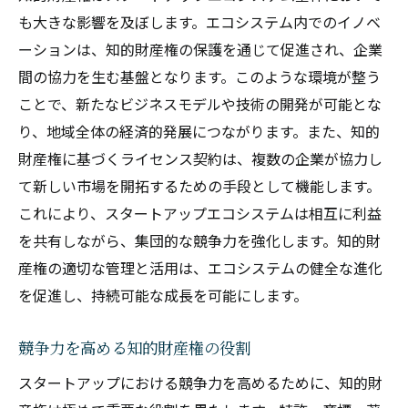
も大きな影響を及ぼします。エコシステム内でのイノベ
法的リスクを軽減する知的財産の管理
ーションは、知的財産権の保護を通じて促進され、企業
独自技術の保護と市場での信頼獲得
間の協力を生む基盤となります。このような環境が整う
知的財産がもたらす安心感と信頼性
ことで、新たなビジネスモデルや技術の開発が可能とな
知的財産権による新規ビジネスモデルの展
り、地域全体の経済的発展につながります。また、知的
開
財産権に基づくライセンス契約は、複数の企業が協力し
特許と商標がスタートアップの未来を切り開く
て新しい市場を開拓するための手段として機能します。
カギとなる
これにより、スタートアップエコシステムは相互に利益
特許取得で実現する技術革新の未来
を共有しながら、集団的な競争力を強化します。知的財
商標によるブランド認知の強化
産権の適切な管理と活用は、エコシステムの健全な進化
スタートアップの未来を切り開く知的財産
を促進し、持続可能な成長を可能にします。
戦略
競争力を高める知的財産権の役割
特許と商標がスタートアップに与える競争
優位性
スタートアップにおける競争力を高めるために、知的財