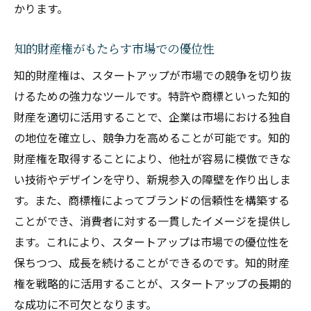
かります。
知的財産権がもたらすブランドの信頼性向
上
知的財産権がもたらす市場での優位性
市場でのブランド価値を高めるための知的
知的財産権は、スタートアップが市場での競争を切り抜
財産戦略
けるための強力なツールです。特許や商標といった知的
知的財産権を活かしたスタートアップの成
財産を適切に活用することで、企業は市場における独自
功事例
の地位を確立し、競争力を高めることが可能です。知的
国際競争で生き残るための知的財産権を通じた
財産権を取得することにより、他社が容易に模倣できな
成長戦略
い技術やデザインを守り、新規参入の障壁を作り出しま
国際市場での競争力を高める知的財産戦略
す。また、商標権によってブランドの信頼性を構築する
国際競争に打ち勝つための知的財産権の活
ことができ、消費者に対する一貫したイメージを提供し
用法
ます。これにより、スタートアップは市場での優位性を
保ちつつ、成長を続けることができるのです。知的財産
グローバル展開を支える知的財産権の重要
権を戦略的に活用することが、スタートアップの長期的
性
な成功に不可欠となります。
知的財産権がもたらす国際競争での優位性