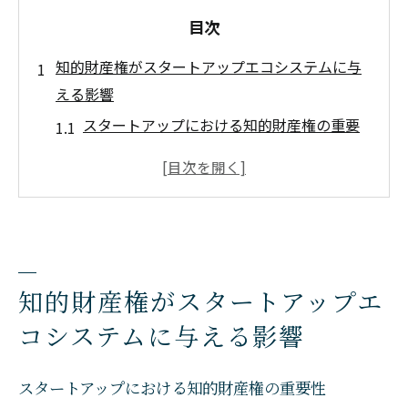
目次
知的財産権がスタートアップエコシステムに与
える影響
スタートアップにおける知的財産権の重要
性
エコシステム全体に及ぼす知的財産権の影
響
競争力を高める知的財産権の役割
知的財産の管理がスタートアップ成長に与
知的財産権がスタートアップエ
える効果
コシステムに与える影響
知的財産権がもたらす市場での優位性
スタートアップエコシステム強化に向けた
スタートアップにおける知的財産権の重要性
知的財産権の戦略