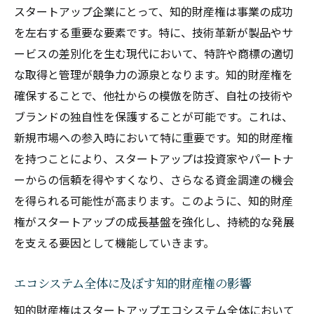
スタートアップが知的財産権を活用して競争力
スタートアップ企業にとって、知的財産権は事業の成功
を高める方法
を左右する重要な要素です。特に、技術革新が製品やサ
ービスの差別化を生む現代において、特許や商標の適切
競合他社との差別化を図る知的財産戦略
な取得と管理が競争力の源泉となります。知的財産権を
特許取得による技術革新の推進
確保することで、他社からの模倣を防ぎ、自社の技術や
商標を用いたブランド価値の向上
ブランドの独自性を保護することが可能です。これは、
知的財産権ライセンスによる収益モデルの
新規市場への参入時において特に重要です。知的財産権
構築
を持つことにより、スタートアップは投資家やパートナ
市場参入障壁を低くする知的財産の活用
ーからの信頼を得やすくなり、さらなる資金調達の機会
知的財産権を最大限に活用するためのベス
を得られる可能性が高まります。このように、知的財産
トプラクティス
権がスタートアップの成長基盤を強化し、持続的な発展
知的財産権を通じた法的保護が新規企業に与え
を支える要因として機能していきます。
る恩恵
エコシステム全体に及ぼす知的財産権の影響
知的財産権が提供する法的保護の利点
新規企業の市場参入を支える知的財産権
知的財産権はスタートアップエコシステム全体において