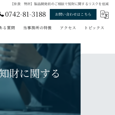
【奈良 特許】製品開発前のご相談で知財に関するリスクを低減
0742-81-3188
お問い合わせはこちら
ある質問
当事務所の特徴
アクセス
トピックス
意匠
ブログ
商標
コラム
知財に関する
実用新案
ソフトウェア
ベンチャー企業