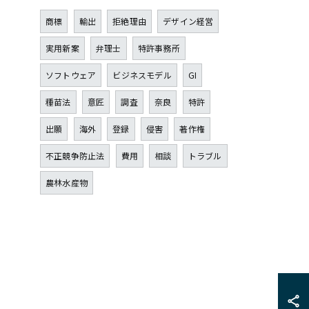
商標
輸出
拒絶理由
デザイン経営
実用新案
弁理士
特許事務所
ソフトウェア
ビジネスモデル
GI
種苗法
意匠
調査
奈良
特許
出願
海外
登録
侵害
著作権
不正競争防止法
費用
相談
トラブル
農林水産物